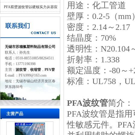
用途：化工管道
并济的科学设计
PFA双壁波纹管以硬核实力从容应
壁厚：0.2-5（mm
对工业苛刻环境
密度：2.14～2.17
结晶度：70%
透明性：N20.104～
无锡市苏穗氟塑料制品有限公司
联系人：孙先生
折射率：1.338
电话：0510-88551885/88264511
手机：13771190398
额定温度：-80～+2
主营：
波纹管
，
收缩管
，
PFA管
E-mail ：PFA999@163.com
标准：UL758，UL1
地址：无锡市锡山经济开发区春
笋东路88号
PFA波纹管
简介：
PFA波纹管
是指用
主营产品
性敏感元件。
PF