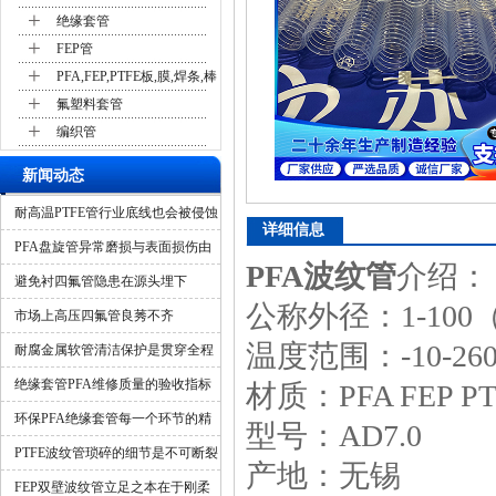
+
绝缘套管
+
FEP管
+
PFA,FEP,PTFE板,膜,焊条,棒
+
氟塑料套管
+
编织管
新闻动态
耐高温PTFE管行业底线也会被侵蚀
详细信息
吗？
PFA盘旋管异常磨损与表面损伤由
PFA波纹管
介绍：
什么造成？
避免衬四氟管隐患在源头埋下
公称外径：1-100
市场上高压四氟管良莠不齐
温度范围：-10-26
耐腐金属软管清洁保护是贯穿全程
的隐形保障
绝缘套管PFA维修质量的验收指标
材质：PFA FEP PT
环保PFA绝缘套管每一个环节的精
型号：AD7.0
细化管控
PTFE波纹管琐碎的细节是不可断裂
产地：无锡
的一环
FEP双壁波纹管立足之本在于刚柔