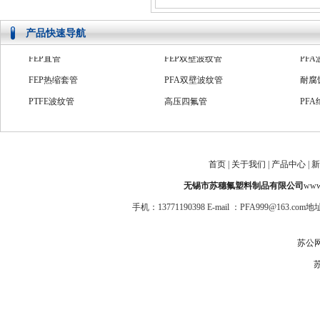
产品快速导航
FEP热缩套管
PFA双壁波纹管
耐腐
PTFE波纹管
高压四氟管
PF
PFA绝缘套管
PTFE系列管
防爆
ptfe管
氟塑料套管
FE
PFA收缩管
PFA直管
PFA
首页
|
关于我们
|
产品中心
|
新
FEP双壁波纹管
PFA波纹管
耐腐
无锡市苏穗氟塑料制品有限公司
www.
手机：13771190398 E-mail ：PFA999@1
苏公网安
苏