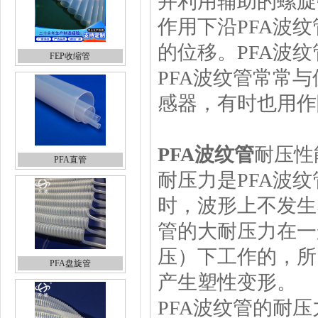
并利用辅助的螺旋
作用下沿
PFA波纹
的位移。
PFA波纹
FEP收缩管
PFA波纹管
常常与
感器，有时也用作
PFA波纹管
耐压性
PFA直管
耐压力是
PFA波纹
时，波形上不发生
管
的大耐压力在一
压）下工作的，所
PFA盘旋管
产生塑性变形。
PFA波纹管
的耐压