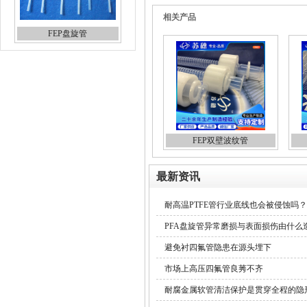
相关产品
FEP盘旋管
FEP双壁波纹管
最新资讯
耐高温PTFE管行业底线也会被侵蚀吗？
PFA盘旋管异常磨损与表面损伤由什么
避免衬四氟管隐患在源头埋下
市场上高压四氟管良莠不齐
耐腐金属软管清洁保护是贯穿全程的隐