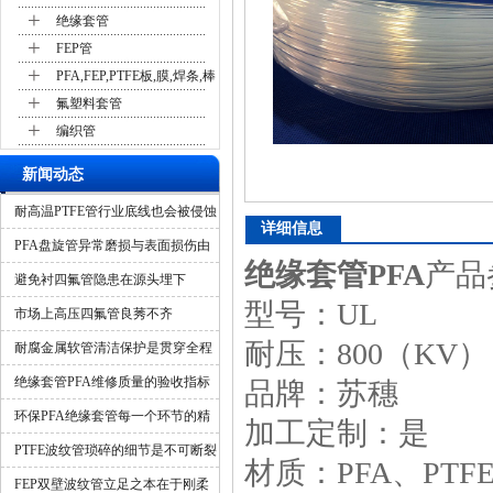
+
绝缘套管
+
FEP管
+
PFA,FEP,PTFE板,膜,焊条,棒
+
氟塑料套管
+
编织管
新闻动态
耐高温PTFE管行业底线也会被侵蚀
详细信息
吗？
PFA盘旋管异常磨损与表面损伤由
绝缘套管PFA
产品
什么造成？
避免衬四氟管隐患在源头埋下
型号：UL
市场上高压四氟管良莠不齐
耐压：800（KV）
耐腐金属软管清洁保护是贯穿全程
的隐形保障
绝缘套管PFA维修质量的验收指标
品牌：苏穗
环保PFA绝缘套管每一个环节的精
加工定制：是
细化管控
PTFE波纹管琐碎的细节是不可断裂
材质：PFA、PTFE
的一环
FEP双壁波纹管立足之本在于刚柔