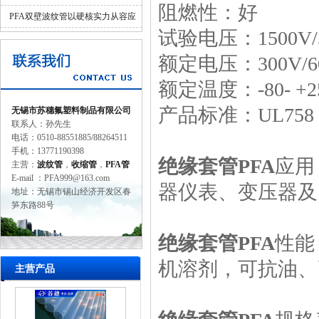
阻燃性：好
并济的科学设计
PFA双壁波纹管以硬核实力从容应
试验电压：1500V/5
对工业苛刻环境
额定电压：300V/6
额定温度：-80- +
产品标准：UL758，
无锡市苏穗氟塑料制品有限公司
联系人：孙先生
电话：0510-88551885/88264511
手机：13771190398
绝缘套管PFA
应用
主营：
波纹管
，
收缩管
，
PFA管
E-mail ：PFA999@163.com
器仪表、变压器及
地址：无锡市锡山经济开发区春
笋东路88号
绝缘套管PFA
性能
机溶剂，可抗油、
主营产品