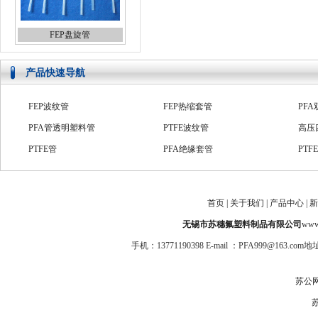
FEP盘旋管
产品快速导航
FEP波纹管
FEP热缩套管
PF
PFA管透明塑料管
PTFE波纹管
高压
PTFE管
PFA绝缘套管
PTF
衬四氟管
ptfe管
氟塑
FEP收缩管
PFA收缩管
PFA
首页
|
关于我们
|
产品中心
|
新
FEP直管
FEP双壁波纹管
PF
无锡市苏穗氟塑料制品有限公司
www.
手机：13771190398 E-mail ：PFA999@1
苏公网安
苏