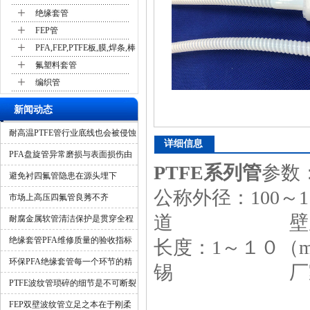
+
绝缘套管
+
FEP管
+
PFA,FEP,PTFE板,膜,焊条,棒
+
氟塑料套管
+
编织管
新闻动态
耐高温PTFE管行业底线也会被侵蚀
详细信息
吗？
PFA盘旋管异常磨损与表面损伤由
PTFE系列管
参数
什么造成？
避免衬四氟管隐患在源头埋下
公称外径：10
市场上高压四氟管良莠不齐
道 壁厚：1.
耐腐金属软管清洁保护是贯穿全程
的隐形保障
绝缘套管PFA维修质量的验收指标
长度：1～
环保PFA绝缘套管每一个环节的精
锡 厂家：无
细化管控
PTFE波纹管琐碎的细节是不可断裂
的一环
FEP双壁波纹管立足之本在于刚柔