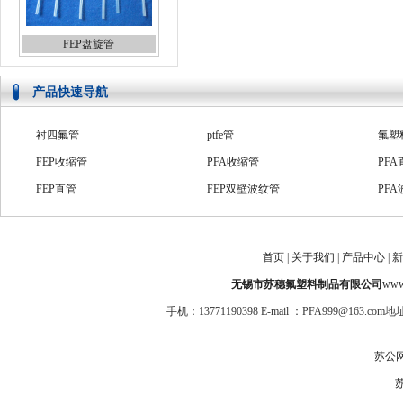
FEP盘旋管
产品快速导航
衬四氟管
ptfe管
氟塑
FEP收缩管
PFA收缩管
PFA
FEP直管
FEP双壁波纹管
PF
FEP热缩套管
PFA双壁波纹管
耐腐
PTFE波纹管
高压四氟管
PF
首页
|
关于我们
|
产品中心
|
新
PFA绝缘套管
PTFE系列管
防爆
无锡市苏穗氟塑料制品有限公司
www.
手机：13771190398 E-mail ：PFA999@1
苏公网安
苏