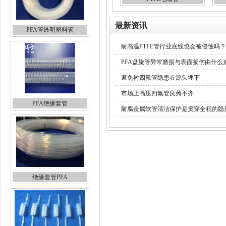
最新资讯
PFA管透明塑料管
耐高温PTFE管行业底线也会被侵蚀吗？
PFA盘旋管异常磨损与表面损伤由什么
避免衬四氟管隐患在源头埋下
市场上高压四氟管良莠不齐
PFA绝缘套管
耐腐金属软管清洁保护是贯穿全程的隐
绝缘套管PFA