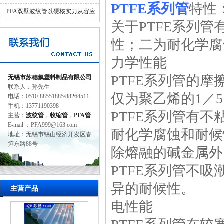
PTFE系列管
特性
并济的科学设计
PFA双壁波纹管以硬核实力从容应
关于
PTFE系列
对工业苛刻环境
性；二为耐化学腐
力学性能
PTFE系列管的摩
无锡市苏穗氟塑料制品有限公司
联系人：孙先生
仅为聚乙烯的1／
电话：0510-88551885/88264511
手机：13771190398
PTFE系列管有不
主营：
波纹管
，
收缩管
，
PFA管
E-mail ：PFA999@163.com
耐化学腐蚀和耐候
地址：无锡市锡山经济开发区春
笋东路88号
除熔融的碱金属外
PTFE系列管不
异的耐候性。
主营产品
电性能