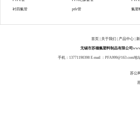
衬四氟管
ptfe管
氟塑
FEP收缩管
PFA收缩管
PFA
FEP直管
FEP双壁波纹管
PF
FEP热缩套管
PFA双壁波纹管
耐腐
首页
|
关于我们
|
产品中心
|
新
PTFE波纹管
高压四氟管
PF
无锡市苏穗氟塑料制品有限公司
www.
手机：13771190398 E-mail ：PFA999@1
苏公网安
苏