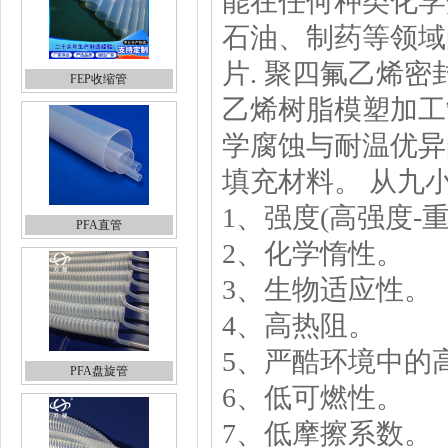
能在任何种类化学
石油、制药等领域
片. 聚四氟乙烯
FEP收缩管
乙烯树脂模塑加工
学腐蚀与耐温优异
填充材料。 从九
1、强度(高强度-重
PFA直管
2、化学惰性。
3、生物适应性。
4、高热阻。
5、严酷环境中的
PFA盘旋管
6、低可燃性。
7、低摩擦系数。