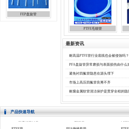
FEP盘旋管
PTFE毛细管
最新资讯
耐高温PTFE管行业底线也会被侵蚀吗？
PFA盘旋管异常磨损与表面损伤由什么
避免衬四氟管隐患在源头埋下
市场上高压四氟管良莠不齐
耐腐金属软管清洁保护是贯穿全程的隐
产品快速导航
PTFE管
PFA绝缘套管
PTF