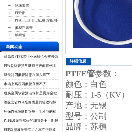
+
绝缘套管
+
FEP管
+
PFA,FEP,PTFE板,膜,焊条,棒
+
氟塑料套管
+
编织管
新闻动态
耐高温PTFE管行业底线也会被侵蚀
详细信息
吗？
PFA盘旋管异常磨损与表面损伤由
PTFE管
参数：
什么造成？
避免衬四氟管隐患在源头埋下
颜色：白色
市场上高压四氟管良莠不齐
耐压：1-5（KV）
耐腐金属软管清洁保护是贯穿全程
的隐形保障
绝缘套管PFA维修质量的验收指标
产地：无锡
环保PFA绝缘套管每一个环节的精
型号：公制
细化管控
PTFE波纹管琐碎的细节是不可断裂
品牌：苏穗
的一环
FEP双壁波纹管立足之本在于刚柔