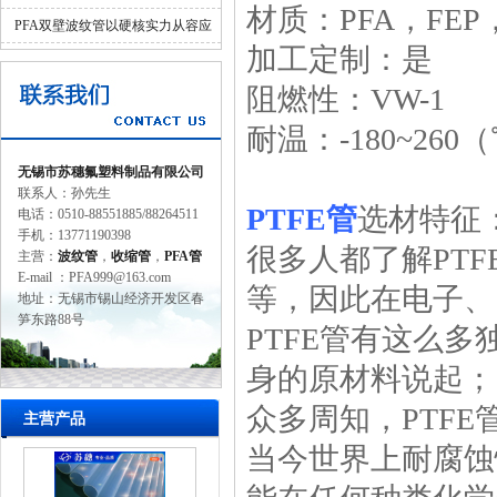
材质：PFA，FEP，
并济的科学设计
PFA双壁波纹管以硬核实力从容应
加工定制：是
对工业苛刻环境
阻燃性：VW-1
耐温：-180~260
无锡市苏穗氟塑料制品有限公司
联系人：孙先生
PTFE管
选材特征
电话：0510-88551885/88264511
手机：13771190398
很多人都了解PT
主营：
波纹管
，
收缩管
，
PFA管
E-mail ：PFA999@163.com
等，因此在电子、
地址：无锡市锡山经济开发区春
笋东路88号
PTFE管有这么多
身的原材料说起；
众多周知，PTF
主营产品
当今世界上耐腐蚀