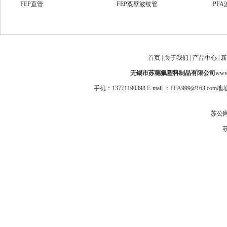
FEP直管
FEP双壁波纹管
PF
FEP热缩套管
PFA双壁波纹管
耐腐
PTFE波纹管
高压四氟管
PF
PFA绝缘套管
PTFE系列管
防爆
首页
|
关于我们
|
产品中心
|
新
ptfe管
氟塑料套管
FE
无锡市苏穗氟塑料制品有限公司
www.
手机：13771190398 E-mail ：PFA999@1
苏公网安
苏