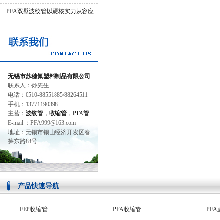
并济的科学设计
PFA双壁波纹管以硬核实力从容应
对工业苛刻环境
无锡市苏穗氟塑料制品有限公司
联系人：孙先生
电话：0510-88551885/88264511
手机：13771190398
主营：
波纹管
，
收缩管
，
PFA管
E-mail ：PFA999@163.com
地址：无锡市锡山经济开发区春
笋东路88号
产品快速导航
FEP收缩管
PFA收缩管
PFA