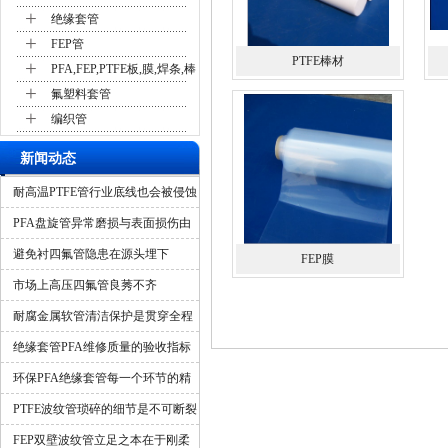
+
绝缘套管
+
FEP管
PTFE棒材
+
PFA,FEP,PTFE板,膜,焊条,棒
+
氟塑料套管
+
编织管
新闻动态
耐高温PTFE管行业底线也会被侵蚀
吗？
PFA盘旋管异常磨损与表面损伤由
什么造成？
避免衬四氟管隐患在源头埋下
FEP膜
市场上高压四氟管良莠不齐
耐腐金属软管清洁保护是贯穿全程
的隐形保障
绝缘套管PFA维修质量的验收指标
环保PFA绝缘套管每一个环节的精
细化管控
PTFE波纹管琐碎的细节是不可断裂
的一环
FEP双壁波纹管立足之本在于刚柔