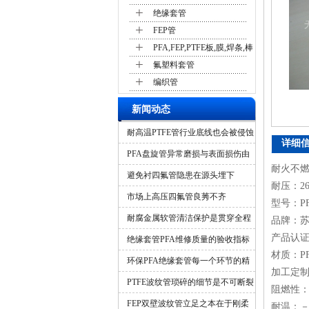
+
绝缘套管
+
FEP管
+
PFA,FEP,PTFE板,膜,焊条,棒
+
氟塑料套管
+
编织管
新闻动态
耐高温PTFE管行业底线也会被侵蚀
详细
吗？
PFA盘旋管异常磨损与表面损伤由
耐火不
什么造成？
避免衬四氟管隐患在源头埋下
耐压：2
市场上高压四氟管良莠不齐
型号：P
耐腐金属软管清洁保护是贯穿全程
品牌：
产品认证：I
的隐形保障
绝缘套管PFA维修质量的验收指标
材质：P
环保PFA绝缘套管每一个环节的精
加工定
细化管控
PTFE波纹管琐碎的细节是不可断裂
阻燃性
的一环
FEP双壁波纹管立足之本在于刚柔
耐温：－2