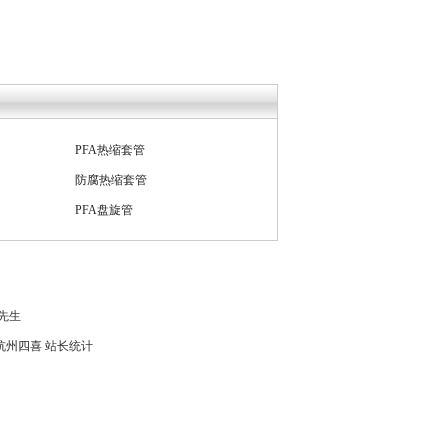
PFA热缩套管
防腐热缩套管
PFA盘旋管
FEP波纹管
PFA管透明塑料管
孙先生
杭州四喜
站长统计