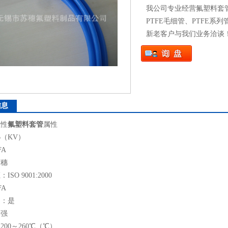
我公司专业经营氟塑料套管
PTFE毛细管、PTFE
新老客户与我们业务洽谈
信息
燃性
氟塑料套管
属性
6（KV）
FA
苏穗
SO 9001:2000
FA
制：是
：强
00～260℃（℃）