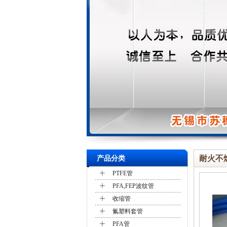
耐火不
产品分类
+
PTFE管
+
PFA,FEP波纹管
+
收缩管
+
氟塑料套管
+
PFA管