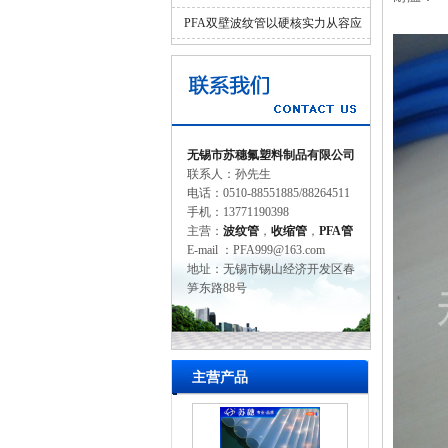
并济的科学设计
PFA双壁波纹管以硬核实力从容应
对工业苛刻环境
无锡市苏穗氟塑料制品有限公司
联系人：孙先生
电话：0510-88551885/88264511
手机：13771190398
主营：
波纹管
，
收缩管
，
PFA管
E-mail ：PFA999@163.com
地址：无锡市锡山经济开发区春
笋东路88号
主营产品