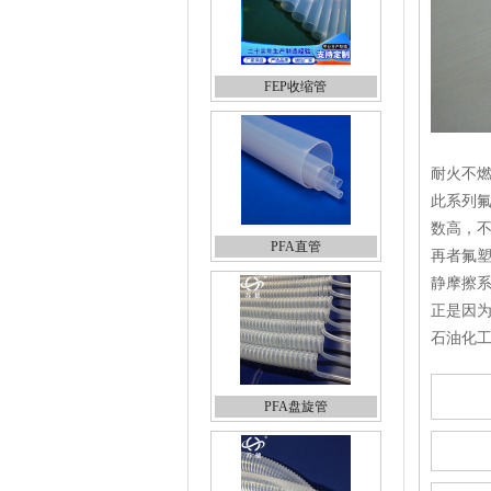
FEP收缩管
耐火不
此系列氟
数高，
PFA直管
再者氟
静摩擦
正是因
石油化
PFA盘旋管