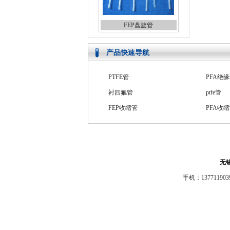
FEP盘旋管
产品快速导航
PTFE管
PFA绝
衬四氟管
ptfe管
FEP收缩管
PFA收
FEP直管
FEP双
FEP热缩套管
PFA双
PTFE波纹管
高压四
无
手机：1377119