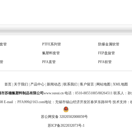
缘套管
PTFE系列管
防爆金属软管
氟塑料套管
FEP盘旋管
缩管
PFA直管
PFA软管
壁波纹管
PFA波纹管
耐腐金属软管
壁波纹管
耐腐蚀塑料管
PTFE毛细管
首页
|
关于我们
|
产品中心
|
新闻动态
|
联系我们
|
客户留言
|
网站地图
|
XML地图
氟管
PFA绝缘套管
绝缘套管PFA
锡市苏穗氟塑料制品有限公司
www.susui.cn
电话：0510-88551885/88264511 联系人：
0398 E-mail ：PFA999@163.com地址：无锡市锡山经济开发区春笋东路88号 技术支持：
苏公网安备 32020502000059号
苏ICP备2022032073号-1