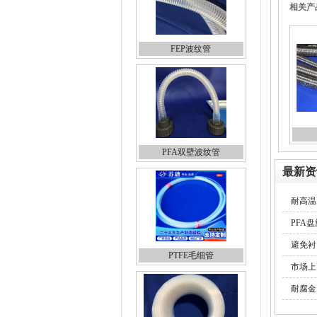
相关产
FEP波纹管
PFA双壁波纹管
最新资
耐高温
PFA
避免衬
PTFE毛细管
市场上
耐腐金