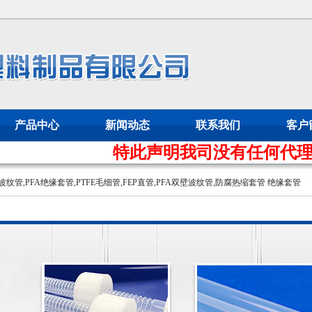
产品中心
新闻动态
联系我们
客户
特此声明我司没有任何代理商，经
壁波纹管
,
PFA绝缘套管
,
PTFE毛细管
,
FEP直管
,
PFA双壁波纹管
,
防腐热缩套管
绝缘套管