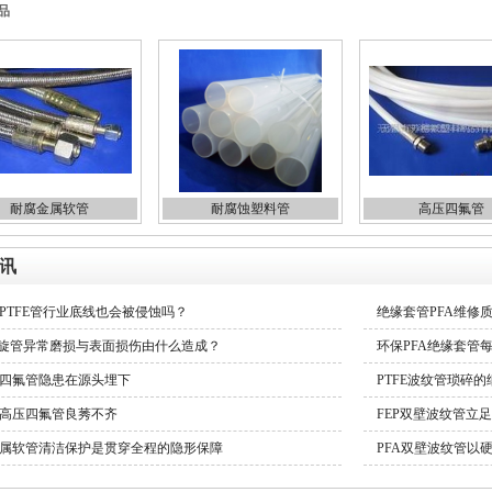
品
耐腐金属软管
耐腐蚀塑料管
高压四氟管
讯
PTFE管行业底线也会被侵蚀吗？
绝缘套管PFA维修
盘旋管异常磨损与表面损伤由什么造成？
环保PFA绝缘套管
四氟管隐患在源头埋下
PTFE波纹管琐碎
高压四氟管良莠不齐
FEP双壁波纹管立
属软管清洁保护是贯穿全程的隐形保障
PFA双壁波纹管以