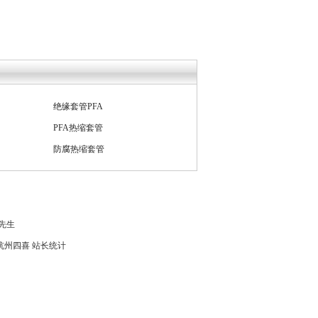
PFA热缩套管
防腐热缩套管
PFA盘旋管
FEP波纹管
PFA管透明塑料管
孙先生
杭州四喜
站长统计