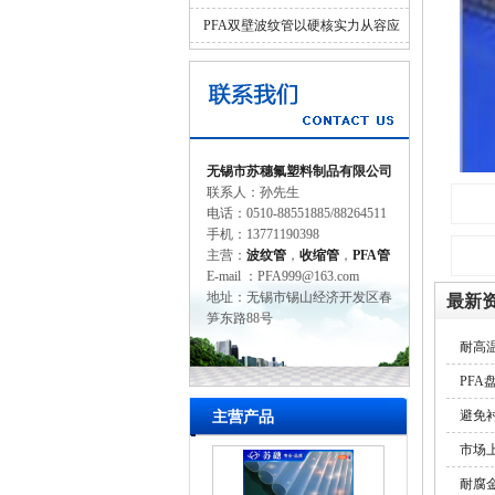
并济的科学设计
PFA双壁波纹管以硬核实力从容应
对工业苛刻环境
无锡市苏穗氟塑料制品有限公司
联系人：孙先生
电话：0510-88551885/88264511
手机：13771190398
主营：
波纹管
，
收缩管
，
PFA管
E-mail ：PFA999@163.com
地址：无锡市锡山经济开发区春
最新
笋东路88号
耐高
PF
避免
主营产品
市场
耐腐