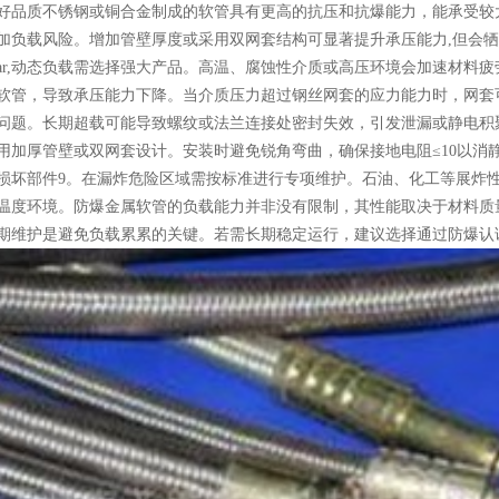
好品质不锈钢或铜合金制成的软管具有更高的抗压和抗爆能力，能承受较
加负载风险。增加管壁厚度或采用双网套结构可显著提升承压能力,但会
40Bar,动态负载需选择强大产品。高温、腐蚀性介质或高压环境会加速材
软管，导致承压能力下降。当介质压力超过钢丝网套的应力能力时，网套
问题。长期超载可能导致螺纹或法兰连接处密封失效，引发泄漏或静电积
用加厚管壁或双网套设计。安装时避免锐角弯曲，确保接地电阻≤10以消
损坏部件9。在漏炸危险区域需按标准进行专项维护。石油、化工等展炸性
温度环境。防爆金属软管的负载能力并非没有限制，其性能取决于材料质
期维护是避免负载累累的关键。若需长期稳定运行，建议选择通过防爆认