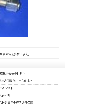
高压四氟管选择性比较高]
业底线也会被侵蚀吗？
磨损与表面损伤由什么造成？
在源头埋下
良莠不齐
保护是贯穿全程的隐形保障