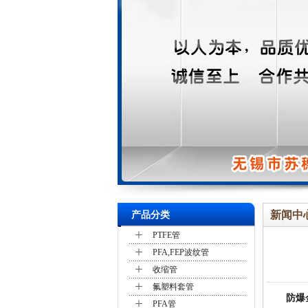
新闻中
产品分类
+
PTFE管
+
PFA,FEP波纹管
+
收缩管
+
氟塑料套管
防爆
+
PFA管