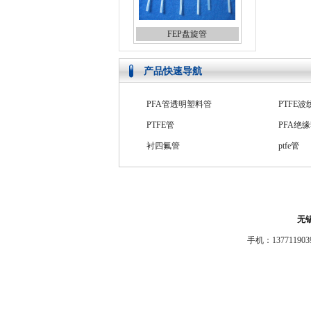
FEP盘旋管
产品快速导航
PTFE管
PFA绝
衬四氟管
ptfe管
FEP收缩管
PFA收
FEP直管
FEP双
FEP热缩套管
PFA双
PTFE波纹管
高压四
无
手机：1377119