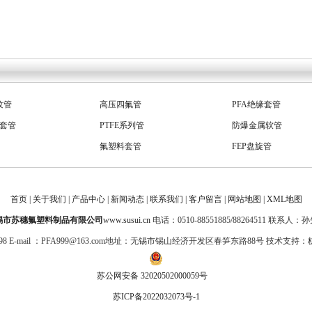
缘套管
PTFE系列管
防爆金属软管
氟塑料套管
FEP盘旋管
缩管
PFA直管
PFA软管
壁波纹管
PFA波纹管
耐腐金属软管
壁波纹管
耐腐蚀塑料管
PTFE毛细管
首页
|
关于我们
|
产品中心
|
新闻动态
|
联系我们
|
客户留言
|
网站地图
|
XML地图
氟管
PFA绝缘套管
绝缘套管PFA
锡市苏穗氟塑料制品有限公司
www.susui.cn
电话：0510-88551885/88264511 联系人：
0398 E-mail ：PFA999@163.com地址：无锡市锡山经济开发区春笋东路88号 技术支持：
苏公网安备 32020502000059号
苏ICP备2022032073号-1