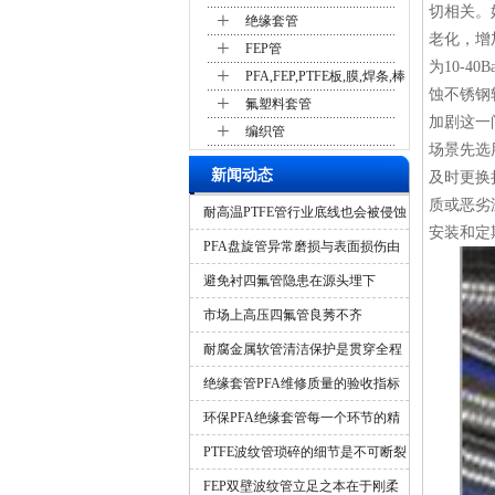
切相关。
+
绝缘套管
老化，增
+
FEP管
为10-
+
PFA,FEP,PTFE板,膜,焊条,棒
蚀不锈钢
+
氟塑料套管
加剧这一
+
编织管
场景先选
新闻动态
及时更换
质或恶劣
耐高温PTFE管行业底线也会被侵蚀
安装和定
吗？
PFA盘旋管异常磨损与表面损伤由
什么造成？
避免衬四氟管隐患在源头埋下
市场上高压四氟管良莠不齐
耐腐金属软管清洁保护是贯穿全程
的隐形保障
绝缘套管PFA维修质量的验收指标
环保PFA绝缘套管每一个环节的精
细化管控
PTFE波纹管琐碎的细节是不可断裂
的一环
FEP双壁波纹管立足之本在于刚柔