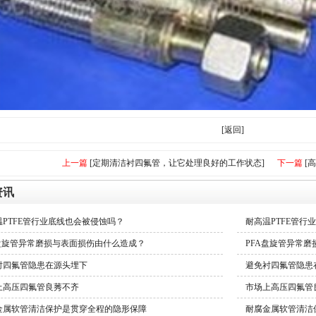
[返回]
上一篇
[定期清洁衬四氟管，让它处理良好的工作状态]
下一篇
[
资讯
温PTFE管行业底线也会被侵蚀吗？
耐高温PTFE管行
A盘旋管异常磨损与表面损伤由什么造成？
PFA盘旋管异常
衬四氟管隐患在源头埋下
避免衬四氟管隐患
上高压四氟管良莠不齐
市场上高压四氟管
金属软管清洁保护是贯穿全程的隐形保障
耐腐金属软管清洁