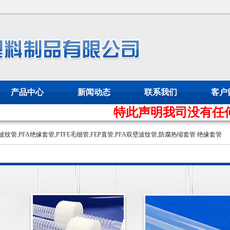
产品中心
新闻动态
联系我们
客户
特此声明我司没有任何代理
壁波纹管
,
PFA绝缘套管
,
PTFE毛细管
,
FEP直管
,
PFA双壁波纹管
,
防腐热缩套管
绝缘套管