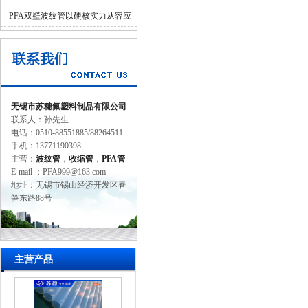
并济的科学设计
PFA双壁波纹管以硬核实力从容应
对工业苛刻环境
无锡市苏穗氟塑料制品有限公司
联系人：孙先生
电话：0510-88551885/88264511
手机：13771190398
主营：
波纹管
，
收缩管
，
PFA管
E-mail ：PFA999@163.com
地址：无锡市锡山经济开发区春
笋东路88号
主营产品