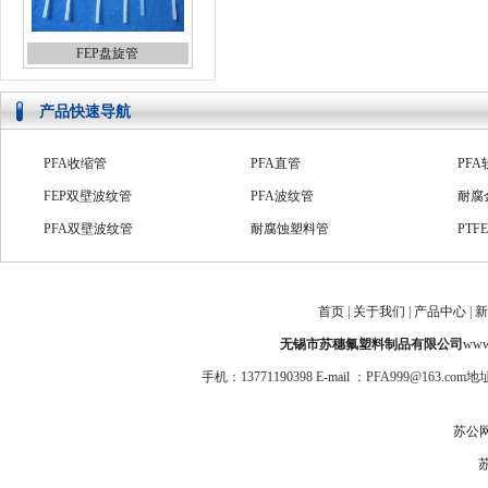
FEP盘旋管
产品快速导航
PFA收缩管
PFA直管
PFA
FEP双壁波纹管
PFA波纹管
耐腐
PFA双壁波纹管
耐腐蚀塑料管
PTF
高压四氟管
PFA绝缘套管
绝缘
PTFE系列管
防爆金属软管
PF
首页
|
关于我们
|
产品中心
|
新
氟塑料套管
FEP盘旋管
防腐
无锡市苏穗氟塑料制品有限公司
www.
手机：13771190398 E-mail ：PFA999@1
苏公网安
苏