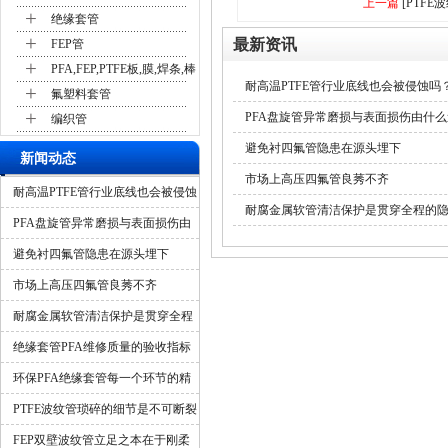
上一篇
[PTF
+
绝缘套管
+
最新资讯
FEP管
+
PFA,FEP,PTFE板,膜,焊条,棒
耐高温PTFE管行业底线也会被侵蚀吗
+
氟塑料套管
+
PFA盘旋管异常磨损与表面损伤由什
编织管
避免衬四氟管隐患在源头埋下
新闻动态
市场上高压四氟管良莠不齐
耐高温PTFE管行业底线也会被侵蚀
耐腐金属软管清洁保护是贯穿全程的
吗？
PFA盘旋管异常磨损与表面损伤由
什么造成？
避免衬四氟管隐患在源头埋下
市场上高压四氟管良莠不齐
耐腐金属软管清洁保护是贯穿全程
的隐形保障
绝缘套管PFA维修质量的验收指标
环保PFA绝缘套管每一个环节的精
细化管控
PTFE波纹管琐碎的细节是不可断裂
的一环
FEP双壁波纹管立足之本在于刚柔